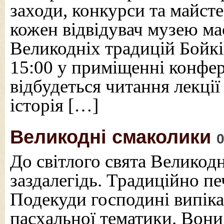
заходи, конкурси та майст
кожен відвідувач музею ма
Великодніх традицій Бойкі
15:00 у приміщенні конфе
відбудеться читання лекці
історія […]
Великодні смаколики
0
До світлого свята Великод
заздалегідь. Традиційно п
Подекуди господині випік
пасхальної тематики. Вон