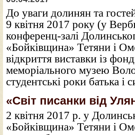
До уваги долинян та гостей
9 квітня 2017 року (у Верб
конференц-залі Долинсько
«Бойківщина» Тетяни і Ом
відкриття виставки із фон
меморіального музею Воло
студентські роки батька і 
«Світ писанки від Уля
2 квітня 2017 р. у Долинс
«Бойківщина» Тетяни і Ом