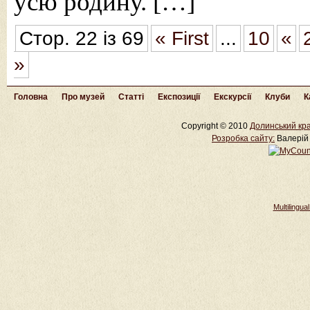
усю родину. […]
Стор. 22 із 69
« First
...
10
«
»
Головна
Про музей
Статті
Експозиції
Екскурсії
Клуби
К
Copyright © 2010
Долинський кра
Розробка cайту:
Валерій 
Multilingu