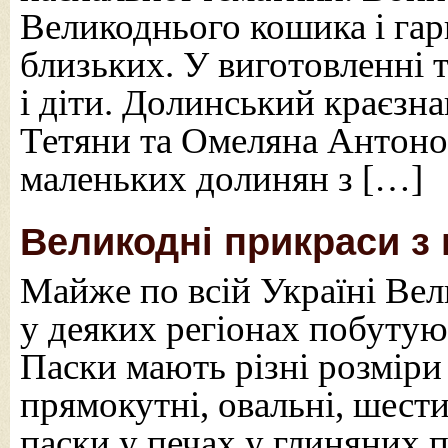
Великоднього кошика і гар
близьких. У виготовленні т
і діти. Долинський краєзн
Тетяни та Омеляна Антон
маленьких долинян з […]
Великодні прикраси з
Майже по всій Україні Вел
у деяких регіонах побутуют
Паски мають різні розміри
прямокутні, овальні, шест
паски у печах у глиняних 