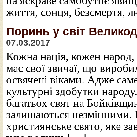
на яскраве самобутнє явищ
життя, сонця, безсмертя, 
Поринь у світ Велико
07.03.2017
Кожна нація, кожен народ, 
має свої звичаї, що вироби
освячені віками. Адже сам
культурні здобутки народу.
багатьох свят на Бойківщин
залишаються незмінними. 
християнське свято, яке з