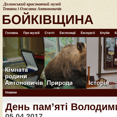
Долинський краєзнавчий музей
Тетяни і Омеляна Антоновичів
БОЙКІВЩИНА
Головна
Про музей
Статті
Експозиції
Екскурсії
Клуби
К
Новини
День пам’яті Володим
05.04.2017