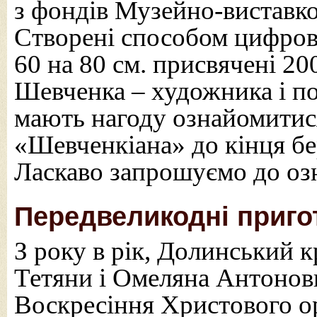
з фондів Музейно-виставко
Створені способом цифров
60 на 80 см. присвячені 20
Шевченка – художника і по
мають нагоду ознайомитися
«Шевченкіана» до кінця бе
Ласкаво запрошуємо до оз
Передвеликодні приго
З року в рік, Долинський 
Тетяни і Омеляна Антонови
Воскресіння Христового орг