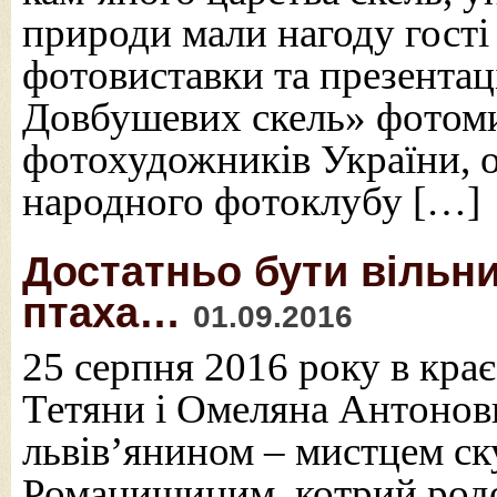
природи мали нагоду гості
фотовиставки та презентац
Довбушевих скель» фотоми
фотохудожників України, 
народного фотоклубу […]
Достатньо бути вільни
птаха…
01.09.2016
25 серпня 2016 року в кра
Тетяни і Омеляна Антонови
львів’янином – мистцем ск
Романишиним, котрий род