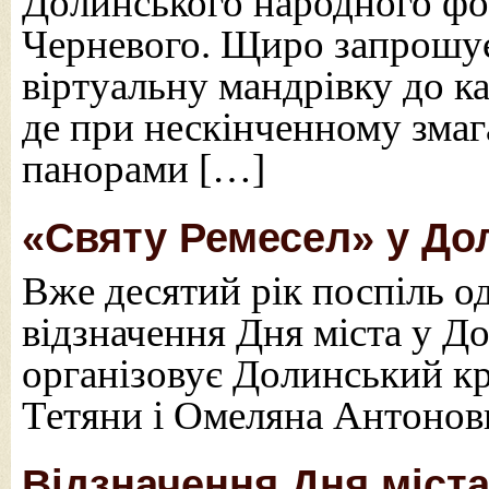
Долинського народного ф
Черневого. Щиро запрошує
віртуальну мандрівку до к
де при нескінченному змаган
панорами […]
«Святу Ремесел» у Дол
Вже десятий рік поспіль од
відзначення Дня міста у До
організовує Долинський к
Тетяни і Омеляна Антонов
Відзначення Дня міста