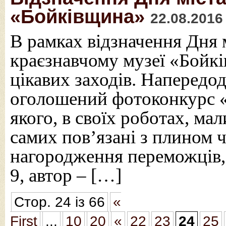
«Бойківщина»
22.08.2016
В рамках відзначення Дня
краєзнавчому музеї «Бойкі
цікавих заходів. Напередод
оголошений фотоконкурс «
якого, в своїх роботах, мал
самих пов’язані з плином ч
нагородження переможців,
9, автор – […]
Стор. 24 із 66
«
First
...
10
20
«
22
23
24
25