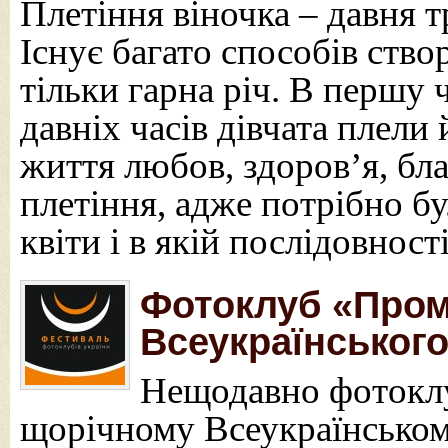
Плетіння віночка – давня т
Існує багато способів ство
тільки гарна річ. В першу ч
давніх часів дівчата плели
життя любов, здоров’я, бла
плетіння, адже потрібно бу
квіти і в якій послідовност
Фотоклуб «Пром
Всеукраїнськог
Нещодавно фотоклу
щорічному Всеукраїнськом