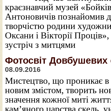
краєзнавчий музей «Бойкі
Антоновичів познайомив до
творчістю родини художник
Оксани і Вікторії Проців», 
зустріч з митцями
Фотосвіт Довбушевих 
08.09.2016
Мистецтво, що проникає в 
новим змістом, творить нов
значення кожної миті житт
кам’яного царства скель, ун