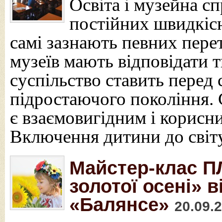
Освіта і музейна с
постійних швидкісн
самі зазнають певних перет
музеїв мають відповідати т
суспільство ставить перед
підростаючого покоління.
є взаємовигідним і корисни
Включення дитини до світ
Майстер-клас 
золотої осені» 
«Балянсе»
20.09.