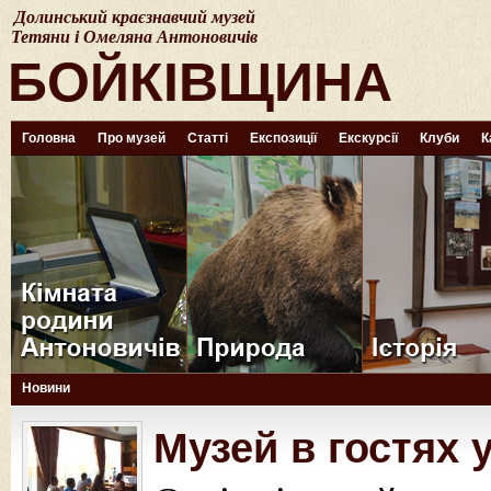
Долинський краєзнавчий музей
Тетяни і Омеляна Антоновичів
БОЙКІВЩИНА
Головна
Про музей
Статті
Експозиції
Екскурсії
Клуби
К
Новини
Музей в гостях 