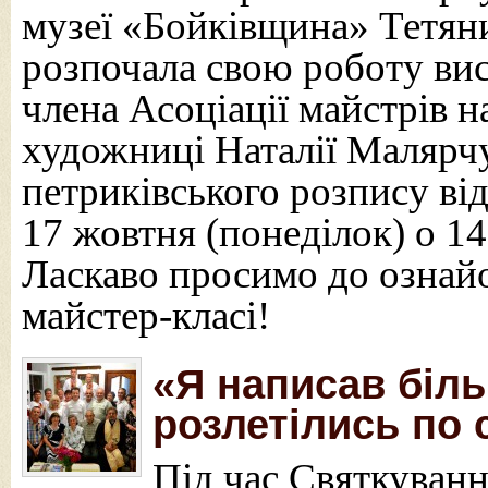
музеї «Бойківщина» Тетян
розпочала свою роботу вис
члена Асоціації майстрів 
художниці Наталії Малярчу
петриківського розпису ві
17 жовтня (понеділок) о 14
Ласкаво просимо до ознайо
майстер-класі!
«Я написав біль
розлетілись по 
Під час Святкуванн