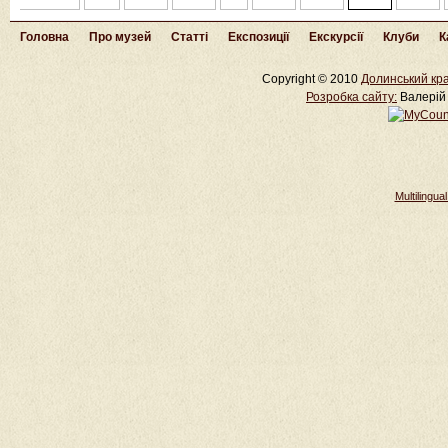
Головна
Про музей
Статті
Експозиції
Екскурсії
Клуби
К
Copyright © 2010
Долинський кра
Розробка cайту:
Валерій 
Multilingu