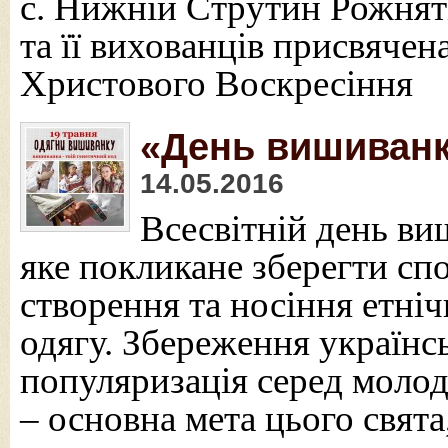
с. Нижній Струтин Рожнят
та її вихованців присвяче
Христового Воскресіння
«День вишиванк
14.05.2016
Всесвітній день в
яке покликане зберегти спо
створення та носіння етні
одягу. Збереження українсь
популяризація серед молод
– основна мета цього свята