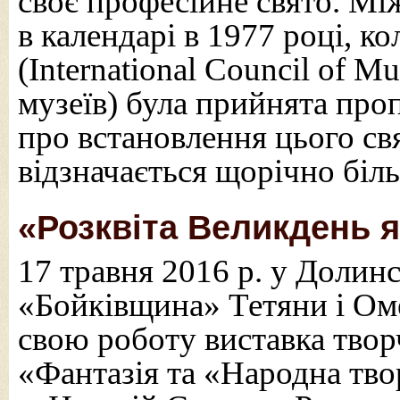
своє професійне свято. Мі
в календарі в 1977 році, к
(International Council of 
музеїв) була прийнята проп
про встановлення цього свя
відзначається щорічно біль
«Розквіта Великдень 
17 травня 2016 р. у Долин
«Бойківщина» Тетяни і Ом
свою роботу виставка твор
«Фантазія та «Народна тво