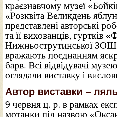
краєзнавчому музеї «Бойкі
«Розквіта Великдень яблун
представлені авторські ро
та її вихованців, гуртків 
Нижньострутинської ЗОШ І-
вражають поєднанням яскра
барв. Всі відвідувачі музе
оглядали виставку і висло
Автор виставки – ляль
9 червня ц. р. в рамках ек
мотанки під назвою «Оксан