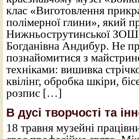
клас «Виготовлення прикр
полімерної глини», який п
Нижньострутинської ЗОШ, 
Богданівна Андибур. Не пр
познайомитися з майстрине
техніками: вишивка стрічк
квілінг, обробка шкіри, бі
розпис […]
В дусі творчості та ін
18 травня музейні працівни