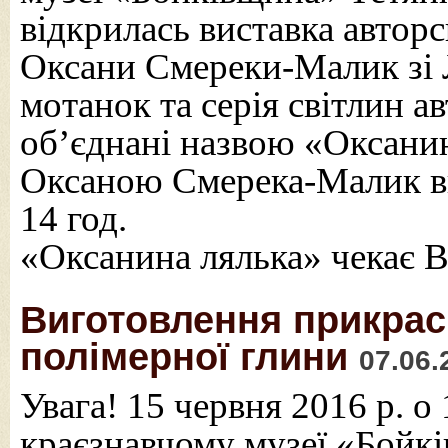
відкрилась виставка автор
Оксани Смереки-Малик зі Л
мотанок та серія світлин а
об’єднані назвою «Оксанина
Оксаною Смерека-Малик ви
14 год.
«Оксанина лялька» чекає В
Виготовлення прикрас
полімерної глини
07.06.
Увага! 15 червня 2016 р. о
краєзнавчому музеї «Бойкі