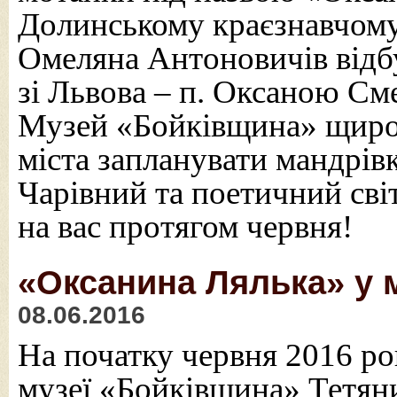
Долинському краєзнавчому
Омеляна Антоновичів відбу
зі Львова – п. Оксаною С
Музей «Бойківщина» щиро 
міста запланувати мандрів
Чарівний та поетичний сві
на вас протягом червня!
«Оксанина Лялька» у 
08.06.2016
На початку червня 2016 р
музеї «Бойківщина» Тетян