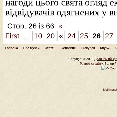
нагоди цього свята огляд е
відвідувачів одягнених у 
Стор. 26 із 66
«
First
...
10
20
«
24
25
26
27
Головна
Про музей
Статті
Експозиції
Екскурсії
Клуби
К
Copyright © 2010
Долинський кра
Розробка cайту:
Валерій 
Multilingu