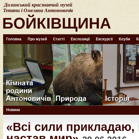
Долинський краєзнавчий музей
Тетяни і Омеляна Антоновичів
БОЙКІВЩИНА
Головна
Про музей
Статті
Експозиції
Екскурсії
Клуби
К
Новини
«Всі сили прикладаю,
настав мир»