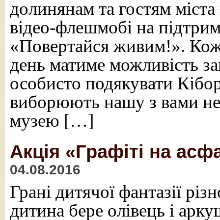
долинянам та гостям міста
відео-флешмобі на підтрим
«Повертайся живим!». Коже
день матиме можливість за
особисто подякувати Кібо
виборюють нашу з вами не
музею […]
Акція «Графіті на асф
04.08.2016
Грані дитячої фантазії різ
дитина бере олівець і арку