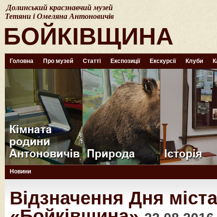
Долинський краєзнавчий музей
Тетяни і Омеляна Антоновичів
БОЙКІВЩИНА
Головна
Про музей
Статті
Експозиції
Екскурсії
Клуби
К
Новини
Відзначення Дня міста
«Бойківщина»