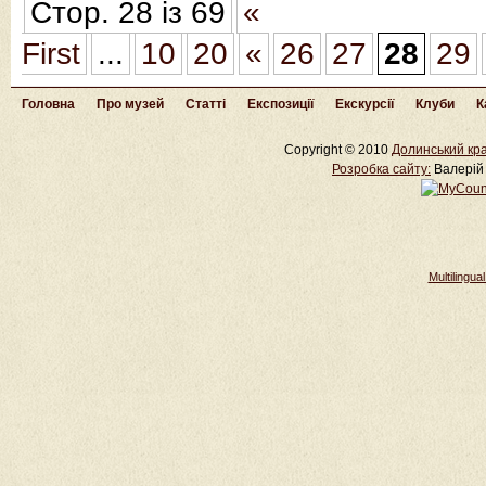
Стор. 28 із 69
«
First
...
10
20
«
26
27
28
29
Головна
Про музей
Статті
Експозиції
Екскурсії
Клуби
К
Copyright © 2010
Долинський кра
Розробка cайту:
Валерій 
Multilingu