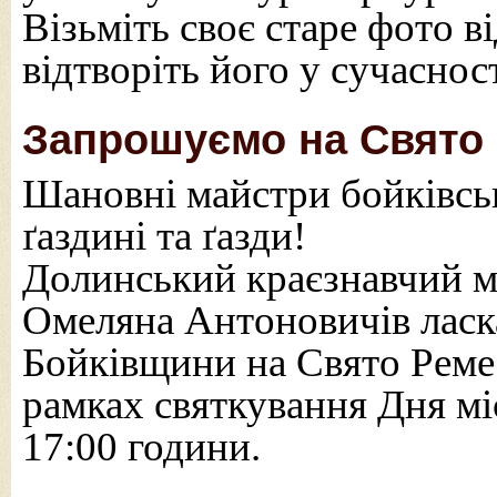
Візьміть своє старе фото в
відтворіть його у сучаснос
Запрошуємо на Свято 
Шановні майстри бойківськ
ґаздині та ґазди!
Долинський краєзнавчий м
Омеляна Антоновичів ласк
Бойківщини на Свято Ремес
рамках святкування Дня міс
17:00 години.