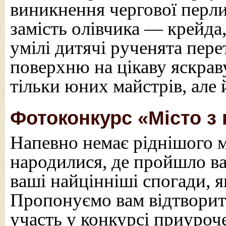
виникнення чергової перли
замість олівчика — крейда,
умілі дитячі рученята пер
поверхню на цікаву яскраву
тільки юних майстрів, але 
Фотоконкурс «Місто з
Напевно немає ріднішого мі
народилися, де пройшло ва
ваші найцінніші спогади, як
Пропонуємо вам відтворити
участь у конкурсі приуроч