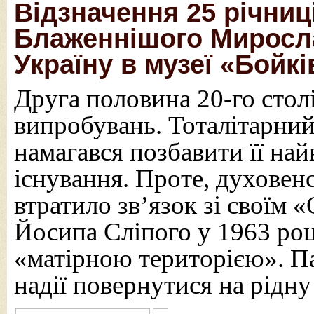
Відзначення 25 річниц
Блаженнішого Миросла
Україну в музеї «Бойк
Друга половина 20-го стол
випробувань. Тоталітарни
намагався позбавити її на
існування. Проте, духовен
втратило зв’язок зі своїм 
Йосипа Сліпого у 1963 роц
«матірною територією». Па
надії повернутися на рідн