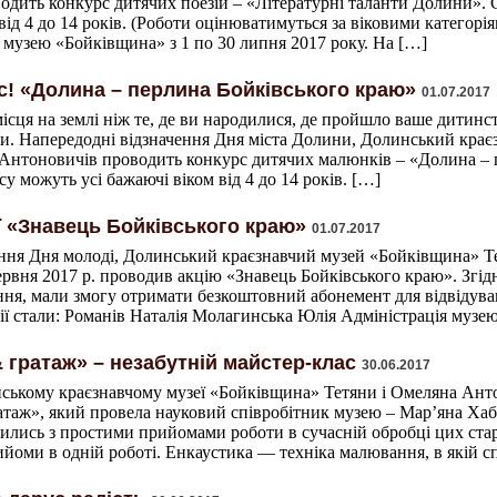
одить конкурс дитячих поезій – «Літературні таланти Долини».
 від 4 до 14 років. (Роботи оцінюватимуться за віковими категорі
 музею «Бойківщина» з 1 по 30 липня 2017 року. На […]
с! «Долина – перлина Бойківського краю»
01.07.2017
ісця на землі ніж те, де ви народилися, де пройшло ваше дитинст
ди. Напередодні відзначення Дня міста Долини, Долинський кра
 Антоновичів проводить конкурс дитячих малюнків – «Долина – 
у можуть усі бажаючі віком від 4 до 14 років. […]
ї «Знавець Бойківського краю»
01.07.2017
ення Дня молоді, Долинський краєзнавчий музей «Бойківщина» Т
рвня 2017 р. проводив акцію «Знавець Бойківського краю». Згі
ня, мали змогу отримати безкоштовний абонемент для відвідува
ї стали: Романів Наталія Молагинська Юлія Адміністрація музе
 гратаж» – незабутній майстер-клас
30.06.2017
нському краєзнавчому музеї «Бойківщина» Тетяни і Омеляна Анто
таж», який провела науковий співробітник музею – Мар’яна Хабе
ились з простими прийомами роботи в сучасній обробці цих ста
ийоми в одній роботі. Енкаустика — техніка малювання, в якій 