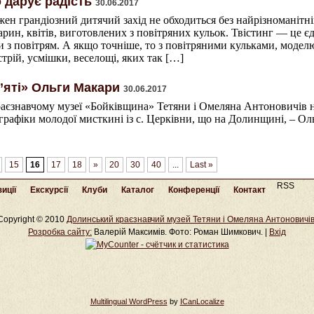
 дарує радість
30.06.2017
жен грандіозний дитячий захід не обходиться без найрізноманітн
арин, квітів, виготовлених з повітряних кульок. Твістинг — це 
 з повітрям. А якщо точніше, то з повітряними кульками, моделю
трій, усмішки, веселощі, яких так […]
’яті» Ольги Макари
30.06.2017
аєзнавчому музеї «Бойківщина» Тетяни і Омеляна Антоновичів 
 графіки молодої мисткині із с. Церківни, що на Долинщині, – О
15
16
17
18
»
20
30
40
...
Last »
RSS
иції
Екскурсії
Клуби
Каталог
Конференції
Контакт
Copyright © 2010
Долинський краєзнавчий музей Тетяни і Омеляна Антоновичі
Розробка cайту:
Валерій Максимів. Фото: Роман Шимкович. |
Вхід
Multilingual WordPress
by
ICanLocalize