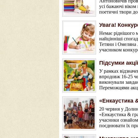
Антоновичів пров
усі бажаючі віком
поетичні твори до
Увага! Конкур
Немає ріднішого м
найцінніші спога
Тетяни і Омеляна
учасником конкурс
Підсумки акці
У рамках відзнач
впродовж 16-25 че
виконували завдан
Переможцями акці
«Енкаустика &
20 червня у Доли
«Енкаустика & гра
учасники ознайом
поєднювати їх пр