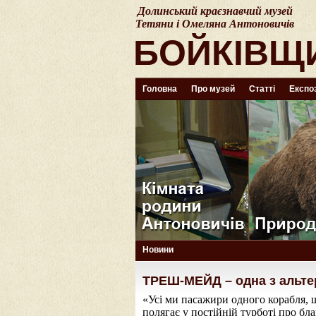
Долинський краєзнавчий музей
Тетяни і Омеляна Антоновичів
БОЙКІВЩ
Головна
Про музей
Статті
Експоз
Новини
ТРЕШ-МЕЙД – одна з альте
«Усі ми пасажири одного корабля, 
полягає у постійній турботі про бл