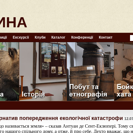
ИНА
иції
Екскурсії
Клуби
Каталог
Конференції
Контакт
рнатив попередження екологічної катастрофи
12.0
що називається земля» – сказав Антуан де Сент-Екзюпері. Тому 
аго нашого спільного дому, а отже, й про себе. Дехто вважає, що 