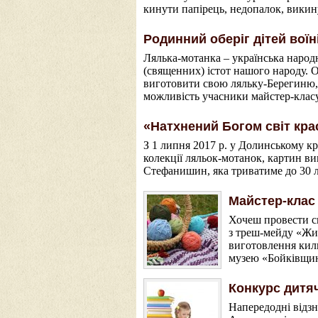
кинути папірець, недопалок, викину
Родинний оберіг дітей вої
Лялька-мотанка – українська народн
(священних) істот нашого народу. 
виготовити свою ляльку-Берегиню, 
можливість учасники майстер-класу
«Натхнений Богом світ кра
З 1 липня 2017 р. у Долинському к
колекції ляльок-мотанок, картин ви
Стефанишин, яка триватиме до 30 
Майстер-клас
Хочеш провести св
з треш-мейду «Жит
виготовлення кили
музею «Бойківщин
Конкурс дитяч
Напередодні відз