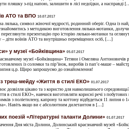
ти пляшку з-під напою, залишити в лісі недоїдки, а насправді [
нів АТО та ВПО
10.07.2017
а лялька, символ жіночої мудрості, родинний оберіг. Одна із на
Ознайомитись з методикою виготовлення ляльки-мотанки, долучи
переглянути презентацію про історію ляльки-мотанки та огляну
 – діти воїнів АТО та внутрішньо переміщених осіб, […]
си» у музеї «Бойківщина»
05.07.2017
раєзнавчому музеї «Бойківщина» Тетяни і Омеляна Антоновичів 
готовлених із соломки та пір’їнок, виробів із пап’є-маше – майст
липня ц.р. Щиро запрошуємо до ознайомлення!
 з треш-мейду «Життя в стилі ЕКО»
01.07.2017
оє дозвілля цікаво та з користю для навколишнього середовища? 
тя в стилі ЕКО», навчися виготовляти корисні речі з побутових в
мків з поліетилену, капрону та коттону відбудеться 11 липня о 
а». Навіть якщо ви є абсолютним дилетантом в […]
их поезій «Літературні таланти Долини»
01.07.2017
начення Дня міста Долини, Долинський краєзнавчий музей «Бойк