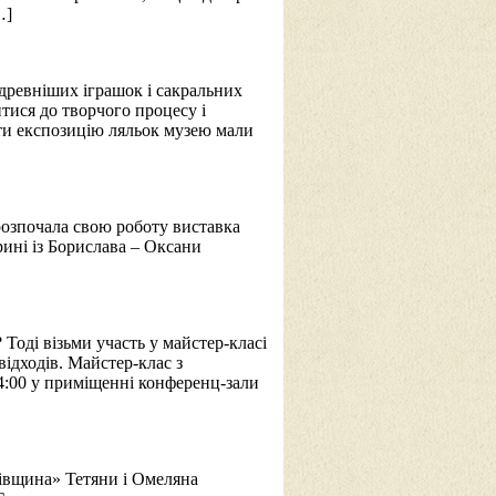
…]
йдревніших іграшок і сакральних
тися до творчого процесу і
ти експозицію ляльок музею мали
розпочала свою роботу виставка
рині із Борислава – Оксани
Тоді візьми участь у майстер-класі
ідходів. Майстер-клас з
14:00 у приміщенні конференц-зали
івщина» Тетяни і Омеляна