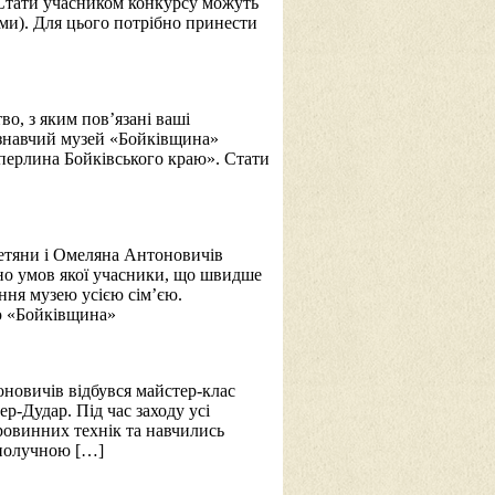
 Стати учасником конкурсу можуть
ями). Для цього потрібно принести
во, з яким пов’язані ваші
єзнавчий музей «Бойківщина»
перлина Бойківського краю». Стати
етяни і Омеляна Антоновичів
дно умов якої учасники, що швидше
ння музею усією сім’єю.
ю «Бойківщина»
новичів відбувся майстер-клас
р-Дудар. Під час заходу усі
ровинних технік та навчились
сполучною […]