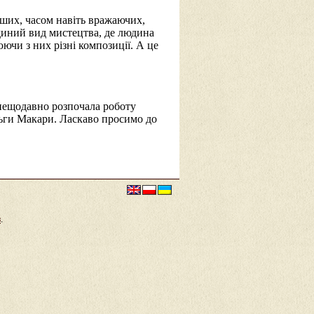
іших, часом навіть вражаючих,
єдиний вид мистецтва, де людина
ючи з них різні композиції. А це
нещодавно розпочала роботу
льги Макари. Ласкаво просимо до
в
.