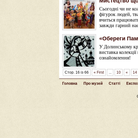
Мистецтво що
Сьогодні чи не ко
фігурок людей, тв
вчиться працювати
завжди гарний нас
«Обереги Пам
У Долинському кр
виставка колекції
ознайомлення!
Стор. 16 із 66
« First
...
10
«
14
Головна
Про музей
Статті
Експоз