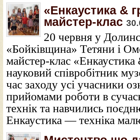
«Енкаустика & г
майстер-клас
30.
20 червня у Долин
«Бойківщина» Тетяни і Ом
майстер-клас «Енкаустика 
науковий співробітник му
час заходу усі учасники о
прийомами роботи в сучас
технік та навчились поєдн
Енкаустика — техніка мал
Мистецтво що д