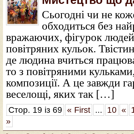
Сьогодні чи не кож
обходиться без най
вражаючих, фігурок людей, 
повітряних кульок. Твісти
де людина вчиться працюва
то з повітряними кульками
композиції. А це завжди га
веселощі, яких так […]
Стор. 19 із 69
« First
...
10
«
»