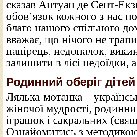
сказав Антуан де Сент-Ек
обов’язок кожного з нас по
благо нашого спільного дом
вважає, що нічого не трап
папірець, недопалок, вики
залишити в лісі недоїдки, 
Родинний оберіг дітей
Лялька-мотанка – українсь
жіночої мудрості, родинни
іграшок і сакральних (свя
Ознайомитись з методикою