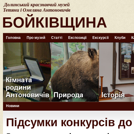
Долинський краєзнавчий музей
Тетяни і Омеляна Антоновичів
БОЙКІВЩИНА
Головна
Про музей
Статті
Експозиції
Екскурсії
Клуби
К
Новини
Підсумки конкурсів до