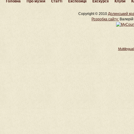
Головна
Про музей
Статті
Експозиції
Екскурсії
Клуби
К
Copyright © 2010
Долинський кра
Розробка cайту:
Валерій 
Multilingu