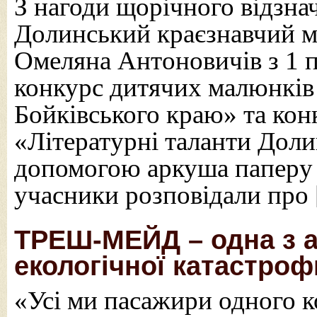
З нагоди щорічного відзна
Долинський краєзнавчий м
Омеляна Антоновичів з 1 
конкурс дитячих малюнків
Бойківського краю» та кон
«Літературні таланти Доли
допомогою аркуша паперу і
учасники розповідали про
ТРЕШ-МЕЙД – одна з 
екологічної катастроф
«Усі ми пасажири одного к