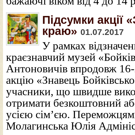
бажаючі віком від 4 до 14 
Підсумки акції 
краю»
01.07.2017
У рамках відзначе
краєзнавчий музей «Бойкі
Антоновичів впродовж 16-
акцію «Знавець Бойківсько
учасники, що швидше вико
отримати безкоштовний аб
усією сім’єю. Переможцями
Молагинська Юлія Адміні