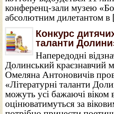
конференц-зали музею «Бо
абсолютним дилетантом в
Конкурс дитячих
таланти Долини
Напередодні відзна
Долинський краєзнавчий м
Омеляна Антоновичів пров
«Літературні таланти Дол
можуть усі бажаючі віком в
оцінюватимуться за вікови
потрібно принести поетич