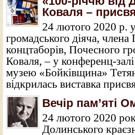
«100-річчю від
Коваля – присв
24 лютого 2020 р. 
громадського діяча, члена
концтаборів, Почесного г
Коваля, – у конференц-зал
музею «Бойківщина» Тетян
відкрилась виставка присвя
Вечір пам’яті 
24 лютого 2020 рок
Долинського краєз