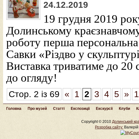
24.12.2019
19 грудня 2019 рок
Долинському краєзнавчому
роботу перша персональна
Савки «Різдво у скульптурі
Виставка триватиме до 20 
до огляду!
Стор. 2 із 69
«
1
2
3
4
5
»
1
Головна
Про музей
Статті
Експозиції
Екскурсії
Клуби
К
Copyright © 2010
Долинський кра
Розробка cайту:
Валерій 