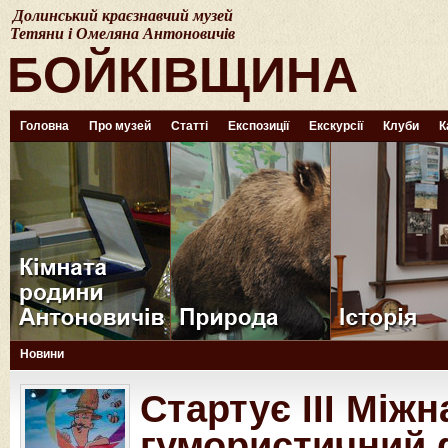
Долинський краєзнавчий музей
Тетяни і Омеляна Антоновичів
БОЙКІВЩИНА
Головна
Про музей
Статті
Експозиції
Екскурсії
Клуби
К
Новини
Стартує ІІІ Між
гумористичний 