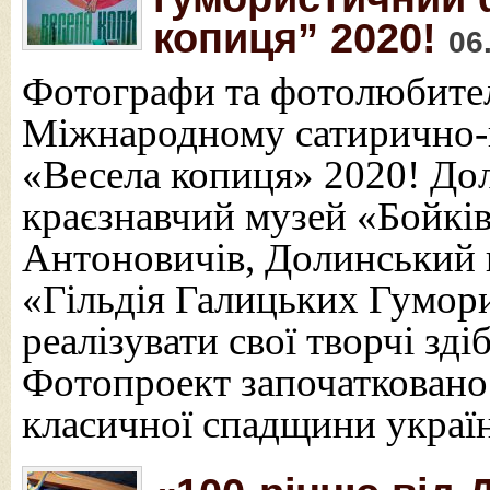
копиця” 2020!
06
Фотографи та фотолюбителі
Міжнародному сатирично-
«Весела копиця» 2020! Дол
краєзнавчий музей «Бойкі
Антоновичів, Долинський 
«Гільдія Галицьких Гумор
реалізувати свої творчі зді
Фотопроект започатковано
класичної спадщини україн