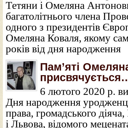
Тетяни і Омеляна Антонови
багатолітнього члена Пров
одного з президентів Євро
Омеляна Коваля, якому са
років від дня народження
Пам’яті Омелян
присвячується
6 лютого 2020 р. в
Дня народження уродженця
права, громадського діяча
і Львова, відомого мецена