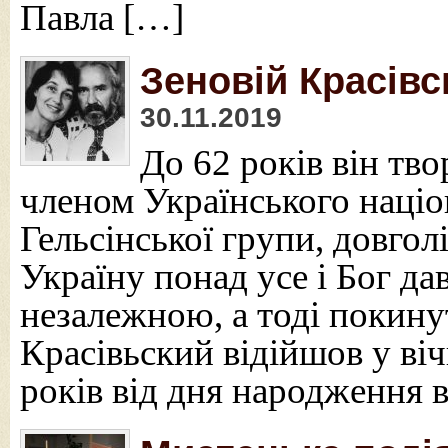
Павла […]
Зеновій Красівс
30.11.2019
До 62 років він тво
членом Українського націо
Гельсінської групи, довгол
Україну понад усе і Бог да
незалежною, а тоді покинут
Красівьский відійшов у ві
років від дня народження 