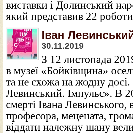
виставки і Долинський на
який представив 22 роботи 
Іван Левинський
30.11.2019
З 12 листопада 2019
в музеї «Бойківщина» осел
та не схожа на жодну досі.
Левинський. Імпульс». В 2
смерті Івана Левинського, 
професора, мецената, грома
віддати належну шану вел