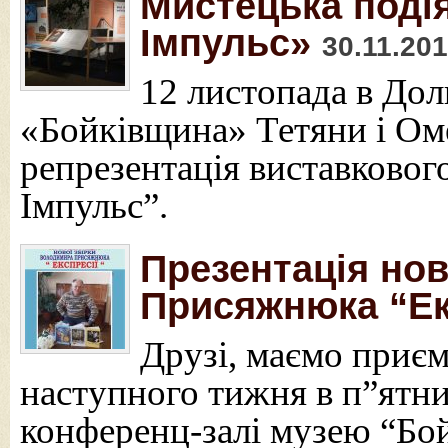
Мистецька подія
Імпульс»
30.11.20
12 листопада в Дол
«Бойківщина» Тетяни і Ом
репрезентація виставковог
Імпульс”.
Презентація нов
Присяжнюка “Ек
Друзі, маємо приєм
наступного тижня в п”ятни
конференц-залі музею “Бо