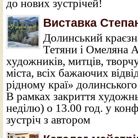
до нових зустрічей!
Виставка Степан
Долинський краєзн
Тетяни і Омеляна 
художників, митців, творч
міста, всіх бажаючих відв
рідному краї» долинськог
В рамках закриття художнь
неділю) о 13.00 год. у кон
зустріч з автором