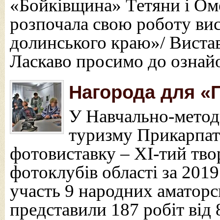
«Бойківщина» Тетяни і Ом
розпочала свою роботу вис
долинського краю»/ Вистав
Ласкаво просимо до ознай
Нагорода для «
У Навчально-метод
туризму Прикарпатт
фотовиставку – ХІ-тий тво
фотоклубів області за 2019
участь 9 народних аматорсь
представили 187 робіт від 