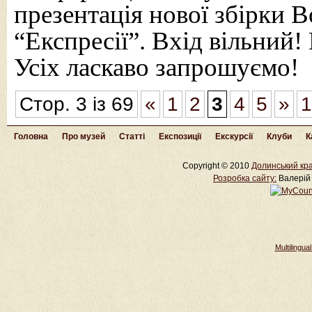
презентація нової збірки
“Експресії”. Вхід вільний!
Усіх ласкаво запрошуємо!
Стор. 3 із 69
«
1
2
3
4
5
»
1
Головна
Про музей
Статті
Експозиції
Екскурсії
Клуби
К
Copyright © 2010
Долинський кра
Розробка cайту:
Валерій 
Multilingu