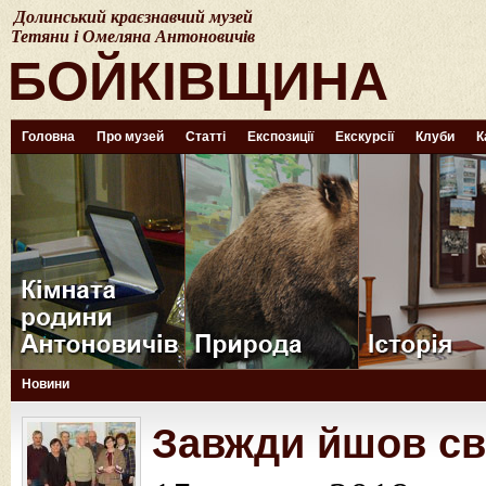
Долинський краєзнавчий музей
Тетяни і Омеляна Антоновичів
БОЙКІВЩИНА
Головна
Про музей
Статті
Експозиції
Екскурсії
Клуби
К
Новини
Завжди йшов с