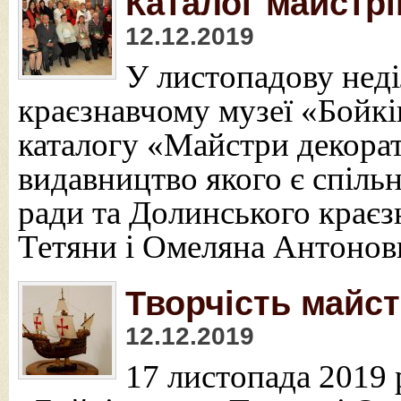
Каталог майстрі
12.12.2019
У листопадову неді
краєзнавчому музеї «Бойкі
каталогу «Майстри декора
видавництво якого є спіль
ради та Долинського крає
Тетяни і Омеляна Антонов
Творчість майс
12.12.2019
17 листопада 2019 